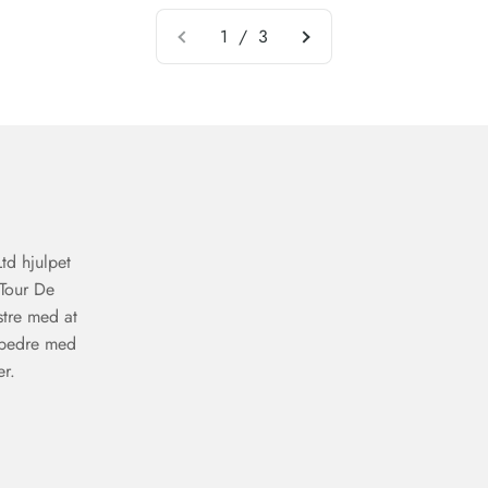
1 / 3
td hjulpet
 Tour De
stre med at
 bedre med
r.