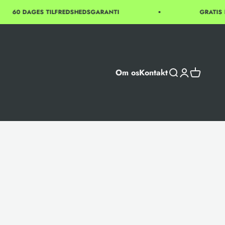
60 DAGES TILFREDSHEDSGARANTI
GRATIS HJE
Om os
Kontakt
Åbn søgefunktio
Åbn kontosid
Åbn indkø