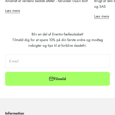
Anvendt af verdens bedste atleter - herunder Usain Bolt
Brugt af den 
og SAS
Læs mere
Læs mere
Bliv en del af Enertor-fællesskabet!
Tilmeld dig for at spare 10% på din første ordre og modtag
indsigter og tips til at forblive skadefri.
E-mail
Tilmeld
Information