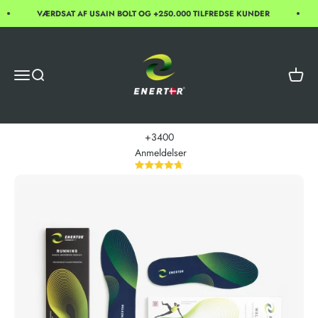
Spring til indhold
VÆRDSAT AF USAIN BOLT OG +250.000 TILFREDSE KUNDER
Enertor
Åbn navigationsmenu
Åbn søgefunktion
Åbn in
+3400
Anmeldelser