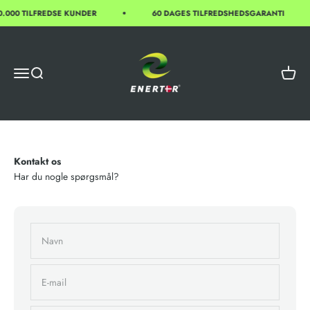
Spring til indhold
.000 TILFREDSE KUNDER
60 DAGES TILFREDSHEDSGARANTI
Enertor
Åbn navigationsmenu
Åbn søgefunktion
Åbn in
Kontakt os
Har du nogle spørgsmål?
Navn
E-mail